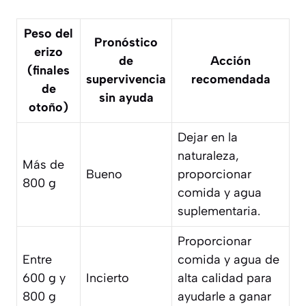
Peso del
Pronóstico
erizo
de
Acción
(finales
supervivencia
recomendada
de
sin ayuda
otoño)
Dejar en la
naturaleza,
Más de
Bueno
proporcionar
800 g
comida y agua
suplementaria.
Proporcionar
Entre
comida y agua de
600 g y
Incierto
alta calidad para
800 g
ayudarle a ganar