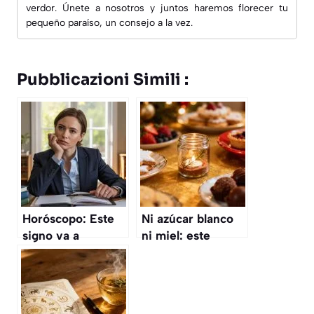
verdor. Únete a nosotros y juntos haremos florecer tu
pequeño paraíso, un consejo a la vez.
Pubblicazioni Simili :
Horóscopo: Este
Ni azúcar blanco
signo va a
ni miel: este
resolver un
edulcorante
conflicto legal a su
natural transforma
favor
tus postres de
Navidad sin